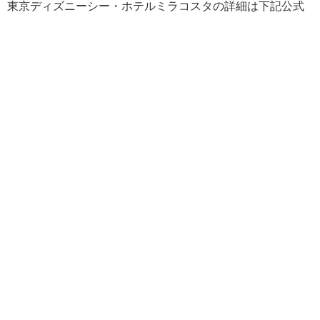
東京ディズニーシー・ホテルミラコスタの詳細は下記公式
サイトよりご確認ください。
【公式】東京ディズニーシー・ホテルミラコスタ
ディズニーシーの人気レストラン「リストランテ・ディ・
カナレット」の紹介もどうぞ。
リストランテ・ディ・カ
ナレット
リストランテ・ディ・カナレッ
ト｜東京ディズニーリゾート
続きはこちら