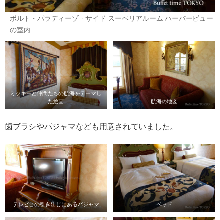
ポルト・パラディーゾ・サイド スーペリアルーム ハーバービュー
の室内
ミッキーと仲間たちの航海をテーマし
た絵画
航海の地図
歯ブラシやパジャマなども用意されていました。
テレビ台の引き出しにあるパジャマ
ベッド